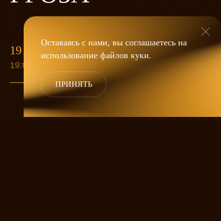
Оставаясь с нами, вы соглашаетесь на
19 МАЯ
использование файлов
куки
.
19:00
ПРИНЯТЬ
«Гроза»
Александра Дмитриева
— это
исследование человеческой души
в её предельных состояниях. В центре
спектакля — драматическая история
столкновения двух женских начал, вечный