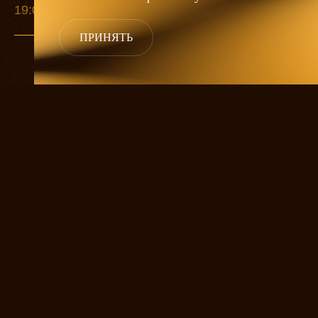
19:00
19:00
19:00
ПРИНЯТЬ
Владелица судоходной компании Васса
Борисовна Железнова — умная, волевая
и целеустремлённая женщина. Ради
сохранения своей семьи и своего дела она
готова на всё — подкуп, шантаж, донос.
При этом руководствуется она
не амбициями или корыстью, а осознанием
своего долга и пониманием, что другого
выхода нет. Но семья её рушится, дело