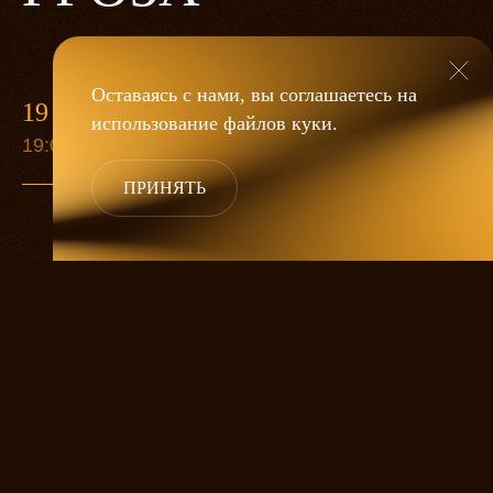
Оставаясь с нами, вы соглашаетесь на
19 МАЯ
использование файлов
куки
.
19:00
ПРИНЯТЬ
«Гроза»
Александра Дмитриева
— это
исследование человеческой души
в её предельных состояниях. В центре
спектакля — драматическая история
столкновения двух женских начал, вечный