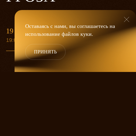
Оставаясь с нами, вы соглашаетесь на
19 МАЯ
использование файлов
куки
.
19:00
ПРИНЯТЬ
«Гроза»
Александра Дмитриева
— это
исследование человеческой души
в её предельных состояниях. В центре
спектакля — драматическая история
столкновения двух женских начал, вечный