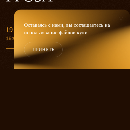
Оставаясь с нами, вы соглашаетесь на
19 МАЯ
использование файлов
куки
.
19:00
ПРИНЯТЬ
«Гроза»
Александра Дмитриева
— это
исследование человеческой души
в её предельных состояниях. В центре
спектакля — драматическая история
столкновения двух женских начал, вечный