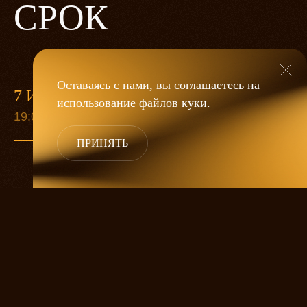
СРОК
Оставаясь с нами, вы соглашаетесь на
7 ИЮНЯ
13 СЕН
использование файлов
куки
.
19:00
19:00
ПРИНЯТЬ
Старуха Анна собралась умирать.
Приезжают дети попрощаться, а ей все
никак не умирается. Она ждет еще одну
дочку, любимицу. А дальше великий