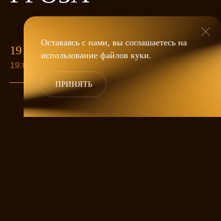
Оставаясь с нами, вы соглашаетесь на
19 МАЯ
использование файлов
куки
.
19:00
ПРИНЯТЬ
«Гроза»
Александра Дмитриева
— это
исследование человеческой души
в её предельных состояниях. В центре
спектакля — драматическая история
столкновения двух женских начал, вечный