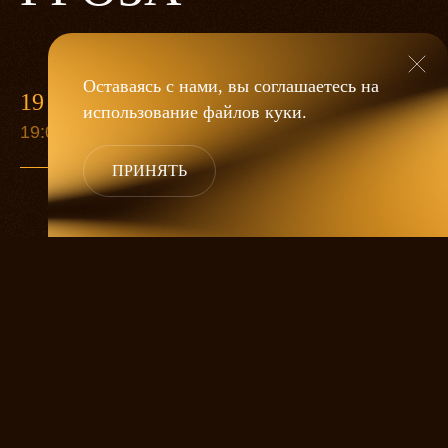
Оставаясь с нами, вы соглашаетесь на
19 МАЯ
использование файлов
куки
.
19:00
ПРИНЯТЬ
«Гроза»
Александра Дмитриева
— это
исследование человеческой души
в её предельных состояниях. В центре
спектакля — драматическая история
столкновения двух женских начал, вечный