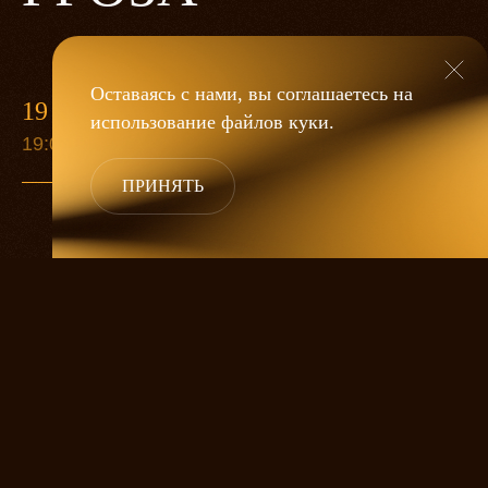
Оставаясь с нами, вы соглашаетесь на
19 МАЯ
использование файлов
куки
.
19:00
ПРИНЯТЬ
«Гроза»
Александра Дмитриева
— это
исследование человеческой души
в её предельных состояниях. В центре
спектакля — драматическая история
столкновения двух женских начал, вечный