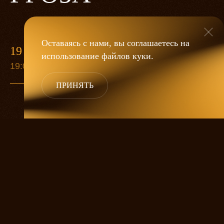
Оставаясь с нами, вы соглашаетесь на
19 МАЯ
использование файлов
куки
.
19:00
ПРИНЯТЬ
«Гроза»
Александра Дмитриева
— это
исследование человеческой души
в её предельных состояниях. В центре
спектакля — драматическая история
столкновения двух женских начал, вечный