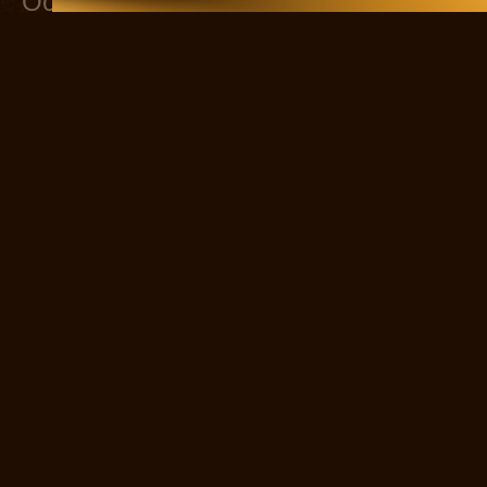
Основной состав
Сергей Есенин
Мать Есенина
ЕКАТЕРИНА СТРИЖЕНОВА
Айседора Дункан
ЕКАТЕРИНА ВОЛКОВА
Зина Райх
АЛИСА ГРЕБЕНЩИКОВА
Таня Есенина
Галя Бениславская
АГНИЯ КУЗНЕЦОВА
Соня Толстая
ВАСИЛИСА МАКАРОВА
Мариенгоф
НИКОЛАЙ КОРОТАЕВ