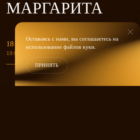
МАРГАРИТА
Оставаясь с нами, вы соглашаетесь на
18 ИЮНЯ
9 СЕН
использование файлов
куки
.
19:00
19:00
ПРИНЯТЬ
Москва 30-х годов и древний город
Ершалаим, житейская суета и величие
духа, милиционеры и вампиры, вера
и чертовщина, любовь и месть —