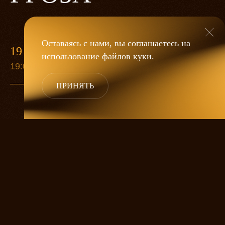
Оставаясь с нами, вы соглашаетесь на
19 МАЯ
использование файлов
куки
.
19:00
ПРИНЯТЬ
«Гроза»
Александра Дмитриева
— это
исследование человеческой души
в её предельных состояниях. В центре
спектакля — драматическая история
столкновения двух женских начал, вечный