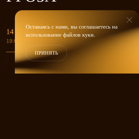
Оставаясь с нами, вы соглашаетесь на
14 МАЯ
использование файлов
куки
.
19:00
ПРИНЯТЬ
«Гроза»
Александра Дмитриева
— это
исследование человеческой души
в её предельных состояниях. В центре
спектакля — драматическая история
столкновения двух женских начал, вечный