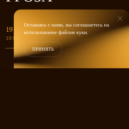
Оставаясь с нами, вы соглашаетесь на
19 МАЯ
использование файлов
куки
.
19:00
ПРИНЯТЬ
«Гроза»
Александра Дмитриева
— это
исследование человеческой души
в её предельных состояниях. В центре
спектакля — драматическая история
столкновения двух женских начал, вечный