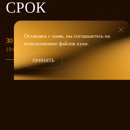
СРОК
Оставаясь с нами, вы соглашаетесь на
30 ИЮНЯ
13 СЕН
использование файлов
куки
.
19:00
19:00
ПРИНЯТЬ
Старуха Анна собралась умирать.
Приезжают дети попрощаться, а ей все
никак не умирается. Она ждет еще одну
дочку, любимицу. А дальше великий