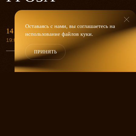
Оставаясь с нами, вы соглашаетесь на
14 МАЯ
использование файлов
куки
.
19:00
ПРИНЯТЬ
«Гроза»
Александра Дмитриева
— это
исследование человеческой души
в её предельных состояниях. В центре
спектакля — драматическая история
столкновения двух женских начал, вечный