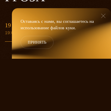
Оставаясь с нами, вы соглашаетесь на
19 МАЯ
использование файлов
куки
.
19:00
ПРИНЯТЬ
«Гроза»
Александра Дмитриева
— это
исследование человеческой души
в её предельных состояниях. В центре
спектакля — драматическая история
столкновения двух женских начал, вечный