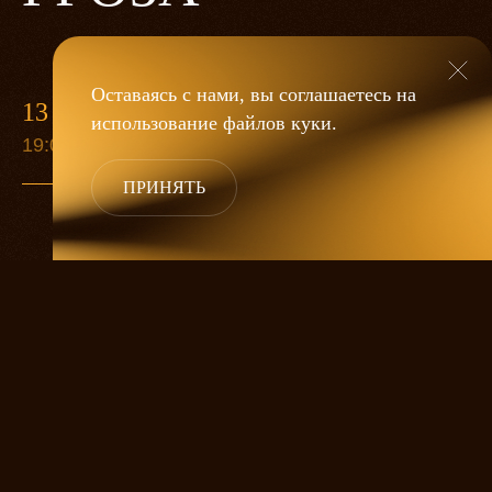
Оставаясь с нами, вы соглашаетесь на
13 МАЯ
использование файлов
куки
.
19:00
ПРИНЯТЬ
«Гроза»
Александра Дмитриева
— это
исследование человеческой души
в её предельных состояниях. В центре
спектакля — драматическая история
столкновения двух женских начал, вечный