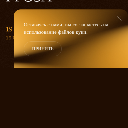
Оставаясь с нами, вы соглашаетесь на
19 МАЯ
использование файлов
куки
.
19:00
ПРИНЯТЬ
«Гроза»
Александра Дмитриева
— это
исследование человеческой души
в её предельных состояниях. В центре
спектакля — драматическая история
столкновения двух женских начал, вечный