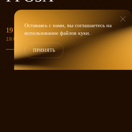
Оставаясь с нами, вы соглашаетесь на
19 МАЯ
использование файлов
куки
.
19:00
ПРИНЯТЬ
«Гроза»
Александра Дмитриева
— это
исследование человеческой души
в её предельных состояниях. В центре
спектакля — драматическая история
столкновения двух женских начал, вечный