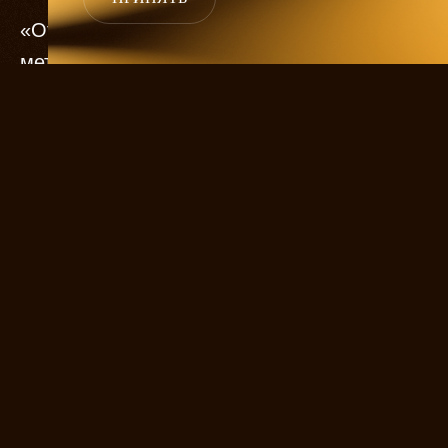
«Отцы и дети» на сцене МХАТа Горького —
меткое попадание одновременно
в прошлое и настоящее. Декорации
Виктора Федотьева — точная копия
гостиной родовой тургеневской усадьбы
Спасское-Лутовиново, куда неотразимо-
суровый Базаров входит будто рокер
в сталинскую квартиру. Он отрицает
сантименты, он смеется над традицией,
он задает жару старикам, но посмотрим,
сможет ли он противостоять любви?
Начиная с Базарова, каждое новое
поколение спешит откреститься от опыта