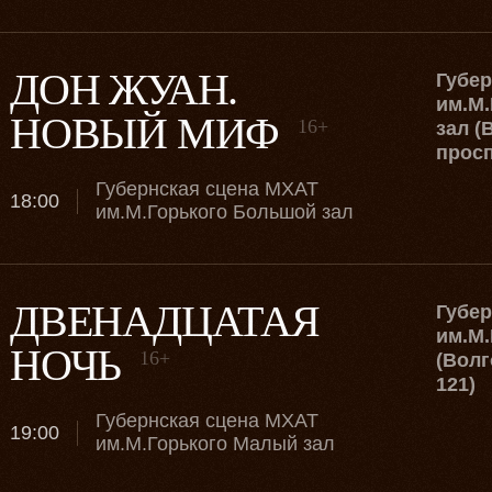
ДОН ЖУАН.
Губе
им.М.
НОВЫЙ МИФ
16+
зал (
просп
Губернская сцена МХАТ
18:00
им.М.Горького Большой зал
ДВЕНАДЦАТАЯ
Губе
им.М.
НОЧЬ
16+
(Волг
121)
Губернская сцена МХАТ
19:00
им.М.Горького Малый зал