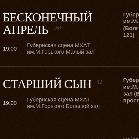
БЕСКОНЕЧНЫЙ
Губе
им.М.
АПРЕЛЬ
16+
(Волг
121)
Губернская сцена МХАТ
19:00
им.М.Горького Малый зал
СТАРШИЙ СЫН
Губе
12+
им.М.
зал (
Губернская сцена МХАТ
просп
19:00
им.М.Горького Большой зал