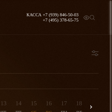
КАССА
+7 (939) 846-50-03
+7 (495) 378-65-75
Премьера
Для всей семьи
13
14
15
16
17
18
19
2