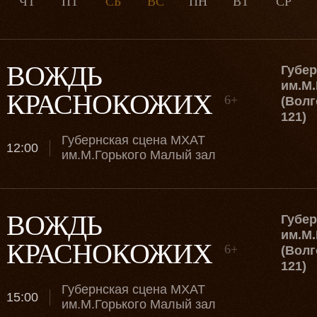
ЧТ
ПТ
СБ
ВС
ПН
ВТ
СР
Июл
Авг
Сен
Окт
Ноя
Дек
ВОЖДЬ
Губе
им.М.
КРАСНОКОЖИХ
6+
(Волг
121)
Губернская сцена МХАТ
12:00
им.М.Горького Малый зал
ВОЖДЬ
Губе
им.М.
КРАСНОКОЖИХ
6+
(Волг
121)
Губернская сцена МХАТ
15:00
им.М.Горького Малый зал