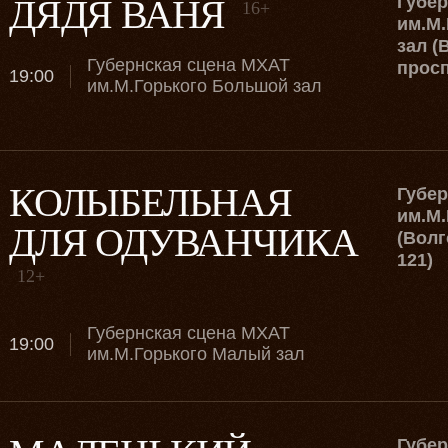
ДЯДЯ ВАНЯ
Губе
16+
им.М.
зал (
Губернская сцена МХАТ
просп
19:00
им.М.Горького Большой зал
КОЛЫБЕЛЬНАЯ
Губе
им.М.
ДЛЯ ОДУВАНЧИКА
(Волг
121)
12+
Губернская сцена МХАТ
19:00
им.М.Горького Малый зал
Губе