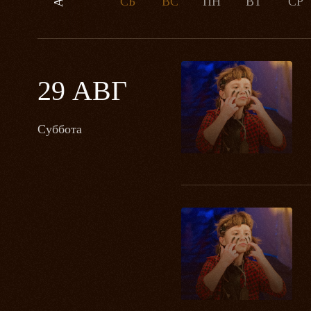
СБ
ВС
ПН
ВТ
СР
29 АВГ
Суббота