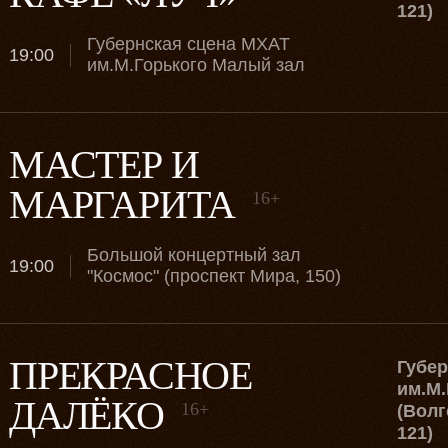
121)
Губернская сцена МХАТ
19:00
им.М.Горького Малый зал
МАСТЕР И
МАРГАРИТА
16+
Большой концертный зал
19:00
"Космос" (проспект Мира, 150)
ПРЕКРАСНОЕ
Губе
им.М.
ДАЛЁКО
16+
(Волг
121)