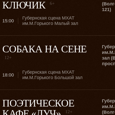
КЛЮЧИК
6+
(Волг
121)
Губернская сцена МХАТ
15:00
им.М.Горького Малый зал
СОБАКА НА СЕНЕ
Губе
им.М.
12+
зал (
просп
Губернская сцена МХАТ
18:00
им.М.Горького Большой зал
ПОЭТИЧЕСКОЕ
Губе
им.М.
КАФЕ «ЛУЧ»
12+
(Волг