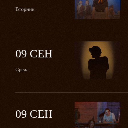
Вторник
09 СЕН
Среда
09 СЕН