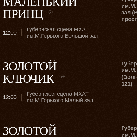
МАЛЕНЬКИЙ
им.М.
ПРИНЦ
6+
зал (
просп
Губернская сцена МХАТ
12:00
им.М.Горького Большой зал
ЗОЛОТОЙ
Губе
им.М.
КЛЮЧИК
6+
(Волг
121)
Губернская сцена МХАТ
12:00
им.М.Горького Малый зал
ЗОЛОТОЙ
Губе
им.М.