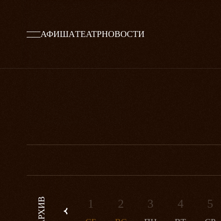
АФИША
ТЕАТР
НОВОСТИ
АРХИВ
1
2
3
4
5